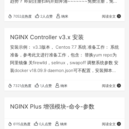
趋势？ 即刻注册扫码开始奔涌~~~~~~~免费注册，免费
参与。 注册时候请您在邀请人处填写 cnadn。 感谢。使
用cnadn作为推荐人注册的，可以免费获得本站内容下载
7052点热度
2人点赞
纳米
阅读全文
码！注册并联系我即可（告诉我你的注册名即可）。
NGINX Controller v3.x 安装
安装示例： v3.3版本， Centos 7.7 系统 准备工作： 系统
准备，参考此文进行准备工作，包含： 替换yum repo为
阿里镜像 关firewlld，selinux，swapoff 调整系统参数 安
装docker v18.09.9 daemon.json可不配置，安装脚本会
自动检查 系统资源，建议8C8G, 测试安装机器是4C8G，
一般来说内存要给足以避免安装失败 建议将安装主机的
7321点热度
1人点赞
纳米
阅读全文
hostname通过正式的DNS服务来解析（即安装机器的
DNS要能解析），不要使用hosts等文件来解析因为服务
NGINX Plus 增强模块-命令-参数
起来后都是容器…
6115点热度
0人点赞
纳米
阅读全文