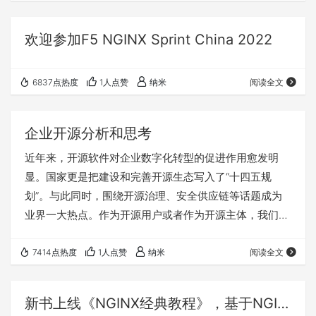
https://nginx.org/en/docs/http/ngx_http_gzip_module.
html#gzip_proxied gzip_proxied指令用…
欢迎参加F5 NGINX Sprint China 2022
6837点热度
1人点赞
纳米
阅读全文
企业开源分析和思考
近年来，开源软件对企业数字化转型的促进作用愈发明
显。国家更是把建设和完善开源生态写入了“十四五规
划”。与此同时，围绕开源治理、安全供应链等话题成为
业界一大热点。作为开源用户或者作为开源主体，我们应
该如何理解开源，如何理解社区，如何更好更安全的参与
开源。本文将与您一起从开源的意义、商业模式、风险与
7414点热度
1人点赞
纳米
阅读全文
挑战、选择与治理等几个方面进行探讨。 开源对企业的
意义 让我们首先站在一个小我的角度思考开源与个体的
新书上线《NGINX经典教程》，基于NGINX的新技术新场景。感谢支持
意义，可以用一句话来概括“利己与利他”。使用开源项目