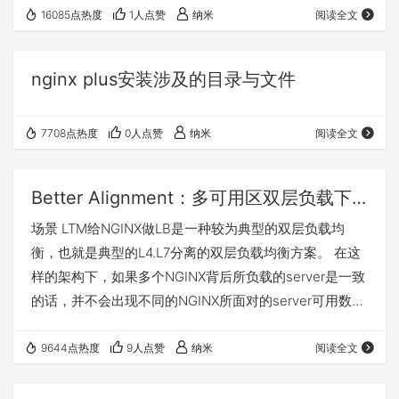
NGINX作为sidecar部署到业务pod内，并通过NGINX集
16085点热度
1人点赞
纳米
阅读全文
群同步的方式实现整体限流）。 但如果我们是一个比较
典型的南北流量，且内部并没有部署微网关或者
nginx plus安装涉及的目录与文件
sidecar，那么可以由应用自身来解决这个问题，尽管应
用自己可以解决该问题，但…
7708点热度
0人点赞
纳米
阅读全文
Better Alignment：多可用区双层负载下,如何借助F5避免局部NGINX后业务实例过载
场景 LTM给NGINX做LB是一种较为典型的双层负载均
衡，也就是典型的L4.L7分离的双层负载均衡方案。 在这
样的架构下，如果多个NGINX背后所负载的server是一致
的话，并不会出现不同的NGINX所面对的server可用数量
不同情况。 但是，如果LTM的pool member中的NGINX
是位于不同的可用区或者不同的DC，此时LTM如仅做应
9644点热度
9人点赞
纳米
阅读全文
用层负载均衡或仅monitor nginx本身，那么LTM是无法
感知到 NGINX 背后（upstream）到底有多少可用的业务