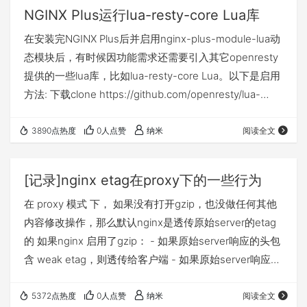
NGINX Plus运行lua-resty-core Lua库
在安装完NGINX Plus后并启用nginx-plus-module-lua动
态模块后，有时候因功能需求还需要引入其它openresty
提供的一些lua库，比如lua-resty-core Lua。以下是启用
方法: 下载clone https://github.com/openresty/lua-
resty-core/ 也可以下载openresty包，例如wget wget
https://openresty.org/download/openresty-
3890点热度
0人点赞
纳米
阅读全文
1.27.1.1.tar.gz 如果是github直接下载…
[记录]nginx etag在proxy下的一些行为
在 proxy 模式 下， 如果没有打开gzip，也没做任何其他
内容修改操作，那么默认nginx是透传原始server的etag
的 如果nginx 启用了gzip： - 如果原始server响应的头包
含 weak etag，则透传给客户端 - 如果原始server响应的
头包含的是strong etag，则在返回客户端的时候移除该
etag 根据文档
5372点热度
0人点赞
纳米
阅读全文