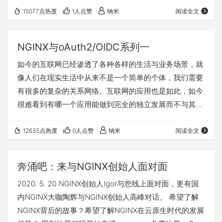
可以完全依赖NGINX实现呢？ 正如前篇文章所分析，在
15077点热度
1人点赞
纳米
阅读全文
authorization code模式中需要 client 这个角色（就是代
表第三方应用的，这里实际可以理解为NGINX）需要能够
NGINX与oAuth2/OIDC系列一
做以下几个事情： 收到…
如今的互联网已经渗透了各种各样的生活与业务场景，就
像人们在现实生活中从来不是一个简单的个体，我们需要
有很多的复杂的关系网络。互联网的应用也是如此，如今
很难看到有哪一个应用能做到完全的独立发展而不与其周
边发生关系。所以在今天应用都非常讲究自己的生态，合
纵连横，彼此之间需要大量的信息共享。这些复杂的关系
12635点热度
0人点赞
纳米
阅读全文
就带来了一个非常重要的问题：身份认证、资源授权、账
号维护。当然还有API的认证访问控制。 举个栗子，在你
奔涌吧：来与NGINX创始人面对面
的日常生活中，你可能需要使用数十个APP, 这些APP各自
2020. 5. 20 NGINX创始人Igor与您线上面对面，更有国
拥有独立的账号密码，你就需要维护不同的这些账号与密
内NGINX大咖陶辉与NGINX创始人高峰对话。 希望了解
码，你可…
NGINX背后的故事？希望了解NGINX在云原生时代的发展