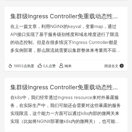
集群级Ingress Controller免重载动态性限流（2）
在上一篇文章，利用NGINX的keyval，变量map，通过
API接口实现了基于服务级别维度和域名维度进行了限流
的动态控制。但是在很多情况下Ingress Controller都是
多实例部署，那么限流就需要以集群整体来考量而不应该
以单个实例来控制，特别是在IC数量动态性的情况下以单
实例来控制会导致限流的不稳定。同时，引入IC集群级别
19953点热度
0人点赞
纳米
阅读全文
不应该带来额外的复杂性，例如应该一个API call即可实
现集群的整个体性动作而无需每个IC实例去控制。 需求
集群级Ingress Controller免重载动态性限流（1）
分析 所有IC应能够形成一个集群并共享相关限流状态 限
在k8s中，我们经常透过Ingress resource来对外暴露服
流执行动作仅需一个AP…
务，在实际生产中，我们可能还会需要对这些暴露的服务
实现限流，这个能力一方面可以通过k8s内部的微网关来
实现（比如将NGINX部署微k8s内的微网关），也可能会
通过sidecar的方式实现对每个pod单元的限流（如将