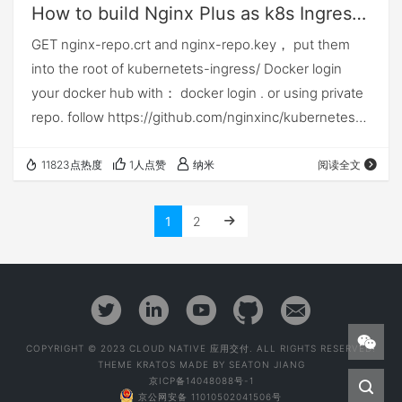
How to build Nginx Plus as k8s Ingress controller and run with F5 CIS together
服务器。如果某个 NGINX 的upstr…
GET nginx-repo.crt and nginx-repo.key， put them
into the root of kubernetets-ingress/ Docker login
your docker hub with： docker login . or using private
repo. follow https://github.com/nginxinc/kubernetes-
ingress/blob/master/build/README.md, and build the
dock…
11823点热度
1人点赞
纳米
阅读全文
1
2
COPYRIGHT © 2023 CLOUD NATIVE 应用交付. ALL RIGHTS RESERVED.
THEME
KRATOS
MADE BY
SEATON JIANG
京ICP备14048088号-1
京公网安备 11010502041506号