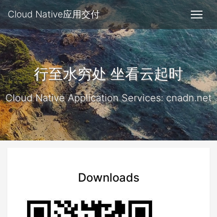
Cloud Native应用交付
行至水穷处 坐看云起时
Cloud Native Application Services: cnadn.net
Downloads