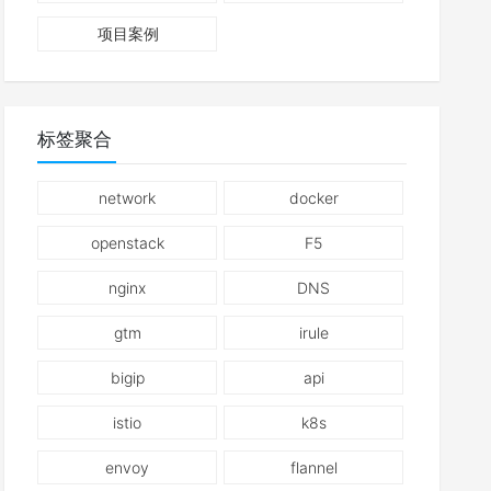
项目案例
标签聚合
network
docker
openstack
F5
nginx
DNS
gtm
irule
bigip
api
istio
k8s
envoy
flannel