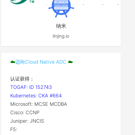
纳米
linjing.io
☁️
迈向Cloud Native ADC
☁️
认证获得：
TOGAF: ID 152743
Kubernetes: CKA #664
Microsoft: MCSE MCDBA
Cisco: CCNP
Juniper: JNCIS
F5: