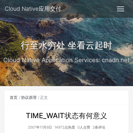
Cloud Native应用交付
行至水穷处 坐看云起时
Cloud Native Application Services: cnadn.net
首页
协议原理
正文
TIME_WAIT状态有何意义
2007年11月9日
14972点热度
0人点赞
2条评论