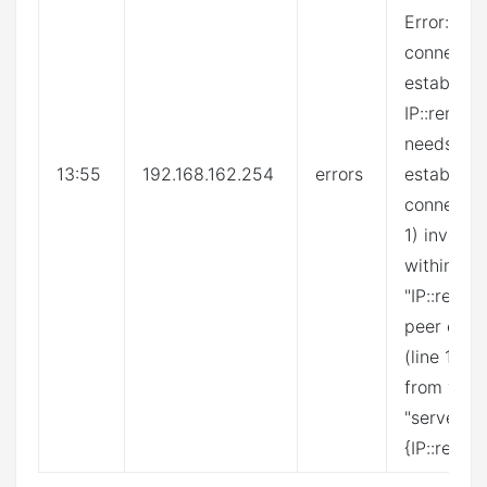
Error: No 
connectio
establish
IP::remot
needs an
13:55
192.168.162.254
errors
establish
connection
1) invoke
within
"IP::remot
peer expr
(line 1) i
from with
"serversi
{IP::remo