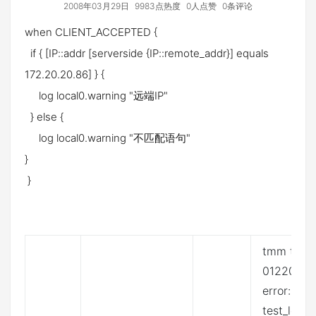
2008年03月29日
9983点热度
0人点赞
0条评论
when CLIENT_ACCEPTED {
if { [IP::addr [serverside {IP::remote_addr}] equals
172.20.20.86] } {
log local0.warning "远端IP"
} else {
log local0.warning "不匹配语句"
}
}
tmm tmm[
01220001
error: Rul
test_lengt