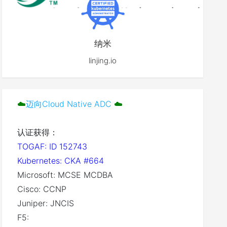
纳米
linjing.io
☁️
迈向Cloud Native ADC
☁️
认证获得：
TOGAF: ID 152743
Kubernetes: CKA #664
Microsoft: MCSE MCDBA
Cisco: CCNP
Juniper: JNCIS
F5: