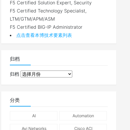
F5 Certified Solution Expert, Security
F5 Certified Technology Specialist,
LTM/GTM/APM/ASM
F5 Certified BIG-IP Administrator
点击查看本博技术要素列表
归档
归档
分类
AI
Automation
Avi Networks
Cisco ACI