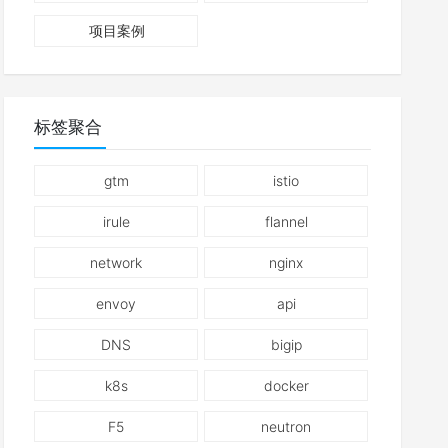
项目案例
标签聚合
gtm
istio
irule
flannel
network
nginx
envoy
api
DNS
bigip
k8s
docker
F5
neutron