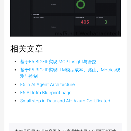
相关文章
基于F5 BIG-IP实现 MCP Insight与管控
基于F5 BIG-IP实现LLM模型成本、路由、Metrics观
测与控制
F5 in AI Agent Architecture
F5 AI Infra Blueprint page
Small step in Data and AI- Azure Certificated