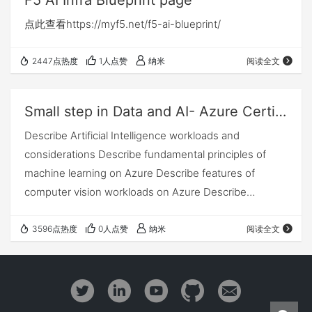
F5 AI Infra Blueprint page
点此查看https://myf5.net/f5-ai-blueprint/
2447点热度
1人点赞
纳米
阅读全文
Small step in Data and AI- Azure Certificated
Describe Artificial Intelligence workloads and
considerations Describe fundamental principles of
machine learning on Azure Describe features of
computer vision workloads on Azure Describe
features of Natural Language Processing (NLP)
workloads on Azure Describ…
3596点热度
0人点赞
纳米
阅读全文