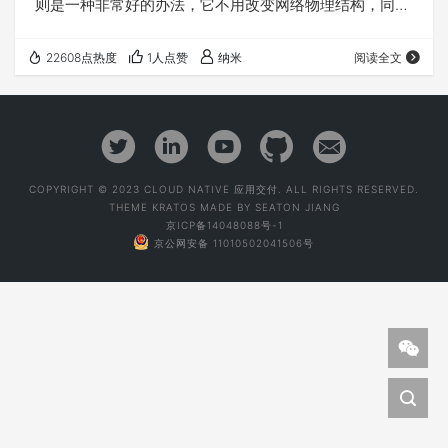
则是一种非常好的办法，它不用改变网络物理结构，同时
还能满足串接的逻辑结构。如图： 在正常的访问中，
client访问VIP地址192.168.165.200，F5处理接到的数据
22608点热度
1人点赞
纳米
阅读全文
包并均衡给相关server，server响应的数据则会被发给
F5，F5在发给client，这样就完成了一次完整的逻辑串联
数据处理流程。如果说，我们日常就这么用，到也...
COPYRIGHT © 2023 CLOUD NATIVE 应用交付. ALL RIGHTS RESERVED.
THEME
KRATOS
MADE BY
SEATON JIANG
京ICP备14048088号-1
京公网安备 11010502041506号