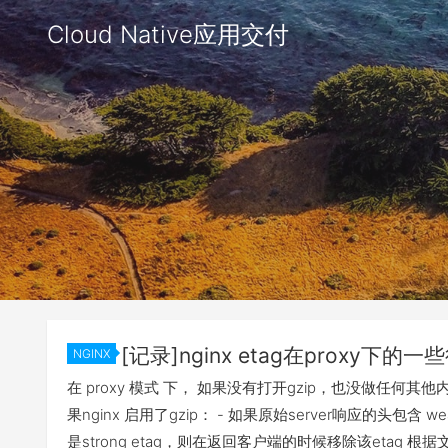
Cloud Native应用交付
[记录]nginx etag在proxy下的一
NGINX
在 proxy 模式 下， 如果没有打开gzip，也没做任何其他内
果nginx 启用了gzip： - 如果原始server响应的头包含 
是strong etag，则在返回客户端的时候移除该etag 根据