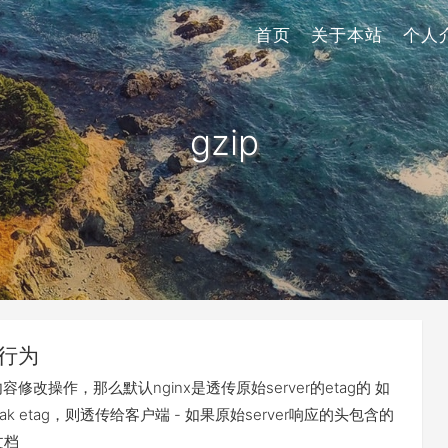
首页
关于本站
个人
gzip
些行为
容修改操作，那么默认nginx是透传原始server的etag的 如
weak etag，则透传给客户端 - 如果原始server响应的头包含的
文档