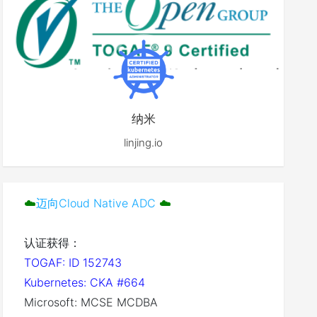
纳米
linjing.io
☁️
迈向Cloud Native ADC
☁️
认证获得：
TOGAF: ID 152743
Kubernetes: CKA #664
Microsoft: MCSE MCDBA