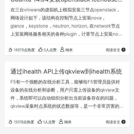
经部署GTM/LTM设备的F5客户来说，这一切很容易实
在三台vmware的虚拟机上模拟安装三节点openstack，
现…
网络设计如下，该结构在控制节点上安装nova，
glance，keystone，neutron, horizon, 在network节点
上安装网络服务相关的各种plugin，计算节点上安装nova
计算 在上述网络中，compute的 eth1 和 network的eth1
通过GRE tunnel构成二层互联，DHCP服务运行在
14978点热度
0人点赞
纳米
阅读全文
network节点上，当一个vm在compute上启动后，dhcp
服务可以通过GRE隧道给该vm自动分配IP。 在network
通过ihealth API上传qkview到ihealth系统
节…
F5有一个很酷的在线分析工具，能够给F5管理员提供对
设备的在线分析和诊断，用户只需上传设备的qkview文
件，系统即可以自动组织分析出当前设备存在的问题，
qkview采集时点系统的状态数据等，是一个非常厉害的
工具，是一个利器。同时ihealth API系统通过REST提供
了一套访问接口，我们可以利用该工具，通过脚本完成一
13018点热度
1人点赞
纳米
阅读全文
系列的自动化工作，用于帮组日常维护及巡检，例如定期