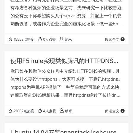
有考虑各种复杂的企业场景之前，先来研究一下比较普遍
的公有云下你希望购买几个server资源，并配上一个负载
均衡设备，或者作为企业完全的虚拟化场景下做一些F5产
品的测试场景。这些场景相对对SDN方面要求的弱些，就
像ESXi上部署各种server，F5一样，是个虚拟化的过程。
15552点热度
0人点赞
纳米
阅读全文
此篇博客描述如何在租户内配置一个F5实例， 当一个租
户获得资源后，在租户内部网络与传统网络并无二致，因
使用F5 irule实现类似腾讯的HTTPDNS功能
此在实体网络经验下部署F5的经验统统可以用到。租户内
腾讯曾在其微信公众账号中介绍过HTTPDNS的实现，具
部部署一台F5并不需要安装F5 plugi…
体为什么要设计httpdns，大家可以搜一下腾讯httpdns。
httpdns为手机APP提供了一种简单稳定可靠的方式来快
速获取智能DNS解析结果，而且httpdns绕过了传统dns
的交互步骤，使得后端智能解析决策DNS服务器可以直接
看到真实客户端地址，这解决了当今edns-client-subnet
21002点热度
4人点赞
纳米
阅读全文
还不能完全被支持的窘境，优势很大。 而实际上这个看
着逼格很高的技术通过F5的irule也可以快速的实现，对已
Ubuntu 14.04安装openstack icehouse版本（多节点模式）