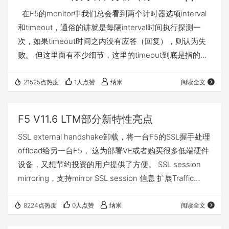
近1分钟（stats 1m)的值与最…
在F5的monitor中我们总会看到两个计时器选项interval
和timeout，通俗的讲就是每隔interval时间执行探测一
次，如果timeout时间之内没有应答（回复），则认为失
败。 但这里面有不少细节，这里的timeout到底是指的什
么，是指每一次探测所要等待的时间还是总时间，如果针
对第一次的探测响应在第二次探测发出后才回来，会是什
21525点热度
1人点赞
纳米
阅读全文
么结果？应用层的行为是否会反过来影响探测？ 事实上
monitor用两个维度来看待上述两个计时器，当0s
F5 V11.6 LTM部分新特性亮点
monitor开始工作时，系统将开始维持两个监控状态，一
SSL external handshake卸载，将一台F5的SSL握手处理
个…
offload给另一台F5， 这为部署VE或者购买很多低端硬件
设备，又想节约投资的用户提供了方便。 SSL session
mirroring，支持mirror SSL session 信息 扩展Traffic
group 支持数量到127个 支持通过dns产生pool adaptive
response time，为monitor增加基于monitor延迟时间的
8224点热度
0人点赞
纳米
阅读全文
状态判定 kernal 升级 NET-SNMP升级到5.7.2 基于每