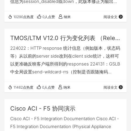
信息为session_disabled或down，此版本修正为输出
unset 469020， 为gtm_add增加 -y参数，代表对所有问
题输入YES 471856, version 11.x TMSH and REST GTM
10290点热度
0人点赞
纳米
阅读全文
Pool and Wide IP related commands are not …
TMOS/LTM V12.0 行为变化列表 （Release notes）
224022：HTTP response 统计信息（例如版本，状态码
等）从以前的server side改到在client side统计，这样可
以更准确反映客户端所得到的responses 224131：GSLB
中全局设置send-wildcard-rrs（控制是否跟随掩码
wideip的创建而自动在BIND中创建通配A记录，例如
*.cnadn.net）默认被启用，即以后会自动创建对应的通
11462点热度
0人点赞
纳米
阅读全文
配A记录 227347，增加可以控制cookie 属性的irule命令
250670，修正http cookie 命令不再增加无用的…
Cisco ACI - F5 协同演示
Cisco ACI - F5 Integration Documentation Cisco ACI -
F5 Integration Documentation (Physical Appliance