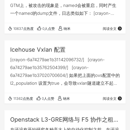
GTM上，被攻击的现象是，named会被重启，同时产生
一个named的dump文件，日志类似如下： [crayon-
6a74279ae1a51191592372/] 若攻击不是持续发生，理论
上GTM智能解析不会受到影响，当然如果那个时候必须需
10637点热度
0人点赞
纳米
阅读全文
要BIND返回消息的解析则会在crash期间受到影响，但
named重启后则解析恢复正常。 防范： 首先F5有一篇
Icehouse Vxlan 配置
SOL，请查看 https://suppo…
[crayon-6a74279ae1b31142096732/] [crayon-
6a74279ae1b35762504399/] [crayon-
6a74279ae1b37020700604/] 如果把上面的ovs配置中的
l2_population 设置为true，会导致vxlan隧道建立不起
来，问题待研究。。。 F5 1.0.8 plugin: [crayon-
6a74279ae1b39347122086/]
11362点热度
0人点赞
纳米
阅读全文
Openstack L3-GRE网络与 F5 协作之租户内部BIGIP(ICEHOUSE)
在还没有开始研究各种高大上的自动化控制之前，在还没