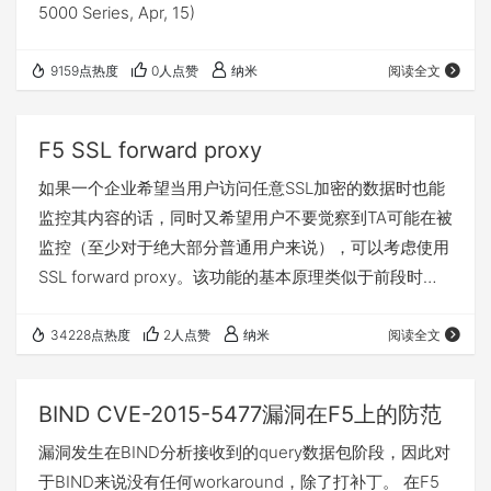
5000 Series, Apr, 15)
9159点热度
0人点赞
纳米
阅读全文
F5 SSL forward proxy
如果一个企业希望当用户访问任意SSL加密的数据时也能
监控其内容的话，同时又希望用户不要觉察到TA可能在被
监控（至少对于绝大部分普通用户来说），可以考虑使用
SSL forward proxy。该功能的基本原理类似于前段时间
某强大的传说中的火墙干的那样，当请求通过时候，实时
on-fly签发一张让用户感觉不到的server证书，这样客户
34228点热度
2人点赞
纳米
阅读全文
端SSL实际是和中间设备（F5）在通信，F5在server侧模
拟充当普通客户与实际网站通信，从而实现数据解密。
BIND CVE-2015-5477漏洞在F5上的防范
对于F5来说，其实际通信过程如下： client 发起 client
漏洞发生在BIND分析接收到的query数据包阶段，因此对
hel…
于BIND来说没有任何workaround，除了打补丁。 在F5