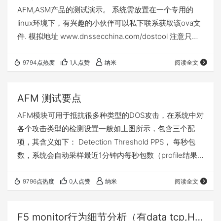
AFM,ASM产品的测试演示。 系统需放置在一个专用的
linux环境下，有兴趣的小伙伴可以私下联系获取该ova文
件. 模拟地址 www.dnssecchina.com/dostool 注意只是
界面演示，实际不会发生攻击。
9794点热度
1人点赞
纳米
阅读全文
AFM 测试要点
AFM模块可用于抵抗很多种类型的DOS攻击，在系统中对
各个攻击类型的检测设置一般如上图所示，包含三个配
项，其含义如下： Detection Threshold PPS， 每秒包
数，系统会自动采样最近1分钟内每秒包数（profile结果
中的stats 1m），若统计值大于设置值，则系统认为攻击
发生。攻击发生后，系统每秒采样一次值，若值依旧大于
9796点热度
0人点赞
纳米
阅读全文
设定阀值则攻击在持续，低于该值，系统认为攻击停止。
Detection Threshold percent，这是相对值，系统将最
F5 monitor行为细节分析（有data tcp,HTTP)