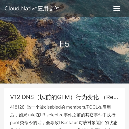
Cloud Native应用交付
F5
V12 DNS（以前的GTM）行为变化 （Release notes）
418128, 当一个被disabled的 members/POOL在启用
后，如果irule在LB selected事件之前的其它事件中执行
pool 类命令的话，会导致LB::status对该对象返回的状态