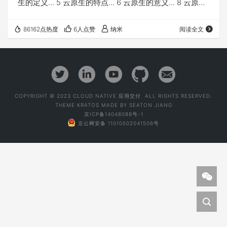
生的定义... 5 云原生的特点... 6 云原生的意义... 8 云原生
关键技术... 8 金融行业与云原生... 10 互联网金融... 10 银
行金融科技... 10 F5与云原生... 12 拥抱Devops. 12 统一
86162点热度
6人点赞
纳米
阅读全文
TMOS. 12 自动化Onboarding. 13 自动化License. 13 接
口与自动化工具链…
COPYRIGHT © 2023 CLOUD NATIVE 应用交付. ALL RIGHTS RESERVED.
THEME
KRATOS
MADE BY
SEATON JIANG
京ICP备14048088号-1
京公网安备 11010502041506号